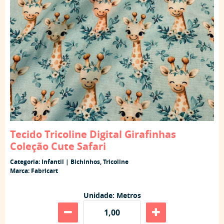
Tecido Tricoline Digital Girafinhas
Coleção Cute Safari
Categoria:
Infantil | Bichinhos
,
Tricoline
Marca:
Fabricart
Unidade: Metros