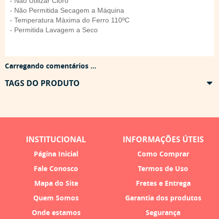
- Não Utilizar Cloro
- Não Permitida Secagem a Máquina
- Temperatura Màxima do Ferro 110ºC
- Permitida Lavagem a Seco
Carregando comentários ...
TAGS DO PRODUTO
INSTITUCIONAL
INFORMAÇÕES ÚTEIS
Página Inicial
Como Comprar
Fale Conosco
Termos de Uso
Mapa do Site
Fretes e Entrega
Quem Somos
Garantia dos produtos
Onde estamos
Segurança