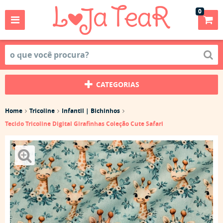
0
CATEGORIAS
Home
Tricoline
Infantil | Bichinhos
Tecido Tricoline Digital Girafinhas Coleção Cute Safari