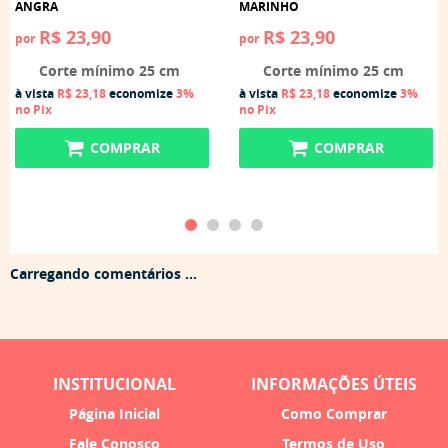
ANGRA
MARINHO
R$ 23,90
R$ 23,90
por
por
Corte mínimo 25 cm
Corte mínimo 25 cm
à vista
R$ 23,18
economize
3%
à vista
R$ 23,18
economize
3%
no Pix
no Pix
COMPRAR
COMPRAR
Carregando comentários ...
INSTITUCIONAL
INFORMAÇÕES ÚTEIS
Página Inicial
Como Comprar
Fale Conosco
Termos de Uso