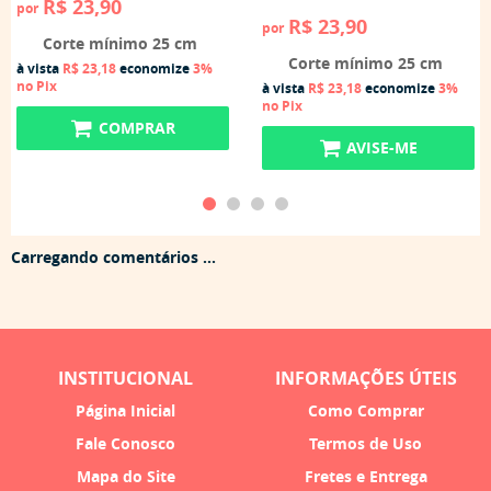
R$ 23,90
por
R$ 23,90
por
Corte mínimo 25 cm
Corte mínimo 25 cm
à vista
R$ 23,18
economize
3%
no Pix
à vista
R$ 23,18
economize
3%
no Pix
COMPRAR
AVISE-ME
Carregando comentários ...
INSTITUCIONAL
INFORMAÇÕES ÚTEIS
Página Inicial
Como Comprar
Fale Conosco
Termos de Uso
Mapa do Site
Fretes e Entrega