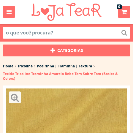
0
CATEGORIAS
Home
Tricoline
Poeirinha | Traminha | Textura
Tecido Tricoline Traminha Amarelo Bebe Tom Sobre Tom (Basics &
Colors)