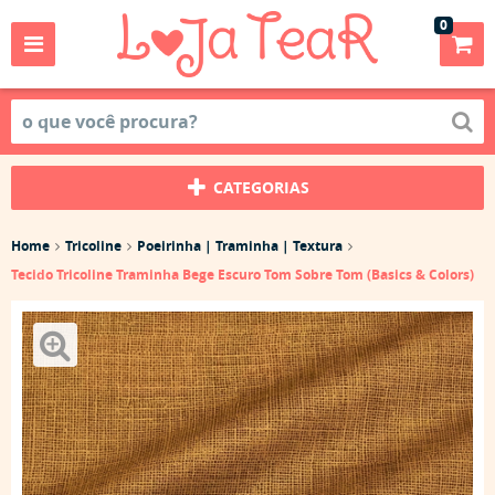
0
CATEGORIAS
Home
Tricoline
Poeirinha | Traminha | Textura
Tecido Tricoline Traminha Bege Escuro Tom Sobre Tom (Basics & Colors)