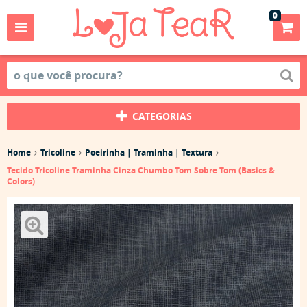
0
CATEGORIAS
Home
Tricoline
Poeirinha | Traminha | Textura
Tecido Tricoline Traminha Cinza Chumbo Tom Sobre Tom (Basics &
Colors)