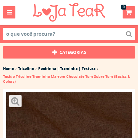
0
CATEGORIAS
Home
Tricoline
Poeirinha | Traminha | Textura
Tecido Tricoline Traminha Marrom Chocolate Tom Sobre Tom (Basics &
Colors)