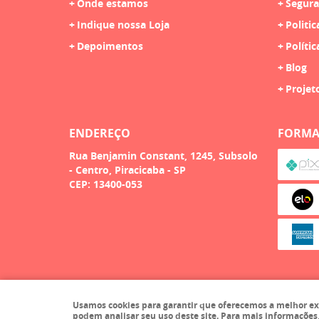
Onde estamos
Segura
Indique nossa Loja
Politic
Depoimentos
Polític
Blog
Projet
ENDEREÇO
FORMA
Rua Benjamin Constant, 1245, Subsolo
-
Centro, Piracicaba
-
SP
CEP: 13400-053
Usamos cookies para garantir que oferecemos a melhor exper
podem analisar seu uso deste site. Para mais informações