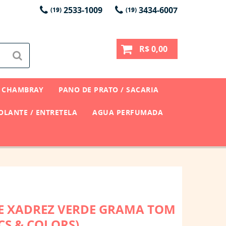
2533-1009
3434-6007
(19)
(19)
R$ 0,00
CHAMBRAY
PANO DE PRATO / SACARIA
LANTE / ENTRETELA
AGUA PERFUMADA
NE XADREZ VERDE GRAMA TOM
CS & COLORS)