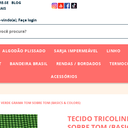
RE-SE
BLOG
AIS
-vindo(a),
Faça login
ALGODÃO PLISSADO
SARJA IMPERMEÁVEL
LINHO
T
BANDEIRA BRASIL
RENDAS / BORDADOS
TERMOCO
ACESSÓRIOS
Z VERDE GRAMA TOM SOBRE TOM (BASICS & COLORS)
TECIDO TRICOLI
SOBRE TOM (BASI