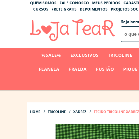
QUEM SOMOS
FALE CONOSCO
MEUS PEDIDOS
CADAST
CURSOS
FRETE GRATIS
DEPOIMENTOS
PROJETOS SOCI
Seja bem
%SALE%
EXCLUSIVOS
TRICOLINE
FLANELA
FRALDA
FUSTÃO
PIQUE
HOME
TRICOLINE
XADREZ
TECIDO TRICOLINE XADRE