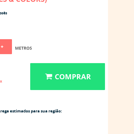
osês
METROS
COMPRAR
ix
trega estimados para sua região: