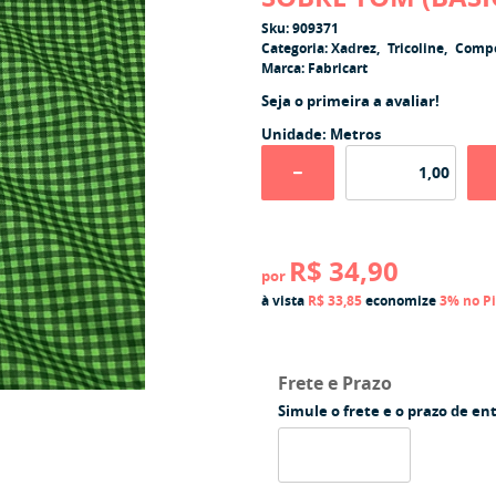
Sku:
909371
Categoria:
Xadrez
Tricoline
Comp
Marca:
Fabricart
Seja o primeira a avaliar!
Unidade: Metros
R$ 34,90
por
à vista
R$ 33,85
economize
3%
no P
Frete e Prazo
Simule o frete e o prazo de en