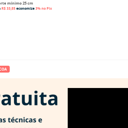
rte mínimo 25 cm
a
R$ 33,85
economize
3%
no Pix
SCOA