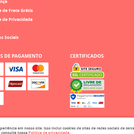
nça
a de Frete Grátis
a de Privacidade
os Sociais
S DE PAGAMENTO
CERTIFICADOS
iência em nosso site. Isso inclui cookies de sites de redes sociais de terc
, consulte nossa
Política de privacidade
.