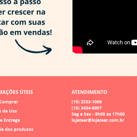
MAÇÕES ÚTEIS
ATENDIMENTO
Comprar
(19)
2533-1009
(19)
3434-6007
s de Uso
Seg a Sex - 9h00 as 17h00
 e Entrega
lojatear@lojatear.com.br
ia dos produtos