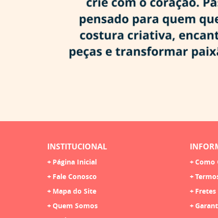
INSTITUCIONAL
INFOR
Página Inicial
Como 
Fale Conosco
Termo
Mapa do Site
Fretes
Quem Somos
Garant