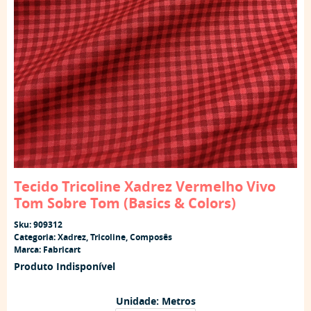
Tecido Tricoline Xadrez Vermelho Vivo
Tom Sobre Tom (Basics & Colors)
Sku:
909312
Categoria:
Xadrez
,
Tricoline
,
Composês
Marca:
Fabricart
Produto Indisponível
Unidade: Metros