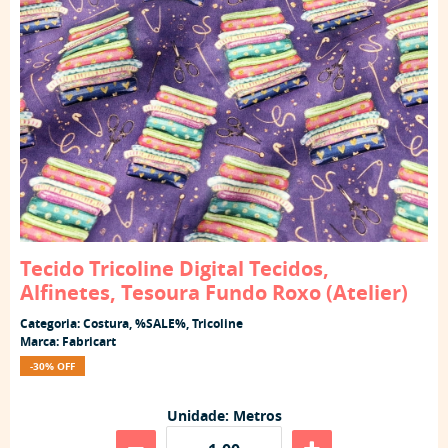
Tecido Tricoline Digital Tecidos,
Alfinetes, Tesoura Fundo Roxo (Atelier)
Categoria:
Costura
,
%SALE%
,
Tricoline
Marca:
Fabricart
-30% OFF
Unidade: Metros